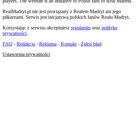
players. The website is an initiative of Polish fans of Real Madrid.
RealMadryt.pl nie jest powiązany z Realem Madryt ani jego
piłkarzami. Serwis jest inicjatywą polskich fanów Realu Madryt.
Korzystając z serwisu akceptujesz
regulamin
oraz
politykę
prywatności
.
FAQ
-
Redakcja
-
Reklama
-
Kontakt
-
Zgłoś błąd
Ustawienia prywatności