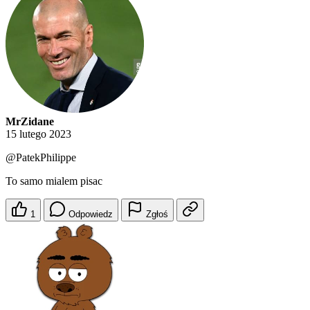
MrZidane
15 lutego 2023
@PatekPhilippe
To samo mialem pisac
1
Odpowiedz
Zgłoś