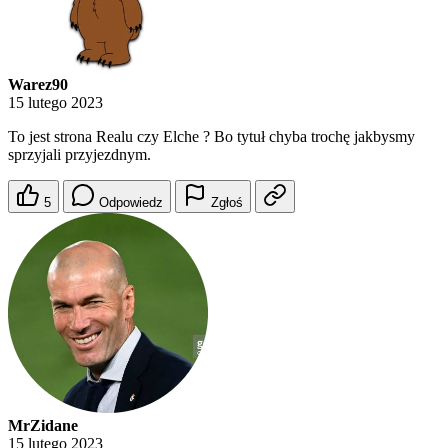
Warez90
15 lutego 2023
To jest strona Realu czy Elche ? Bo tytuł chyba trochę jakbysmy
sprzyjali przyjezdnym.
5
Odpowiedz
Zgłoś
MrZidane
15 lutego 2023