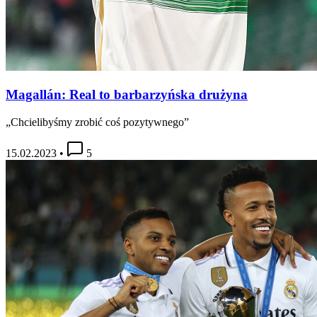
Magallán: Real to barbarzyńska drużyna
„Chcielibyśmy zrobić coś pozytywnego”
15.02.2023
•
5