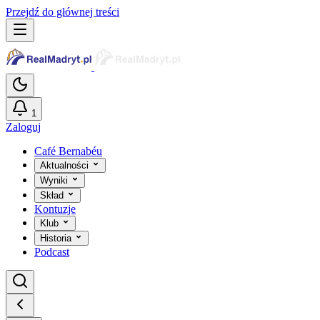
Przejdź do głównej treści
1
Zaloguj
Café Bernabéu
Aktualności
Wyniki
Skład
Kontuzje
Klub
Historia
Podcast