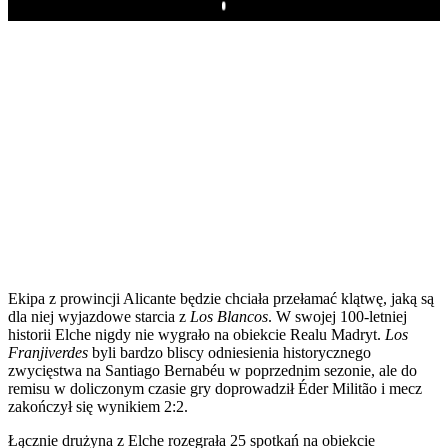
Play
Ekipa z prowincji Alicante będzie chciała przełamać klątwę, jaką są
dla niej wyjazdowe starcia z
Los Blancos
. W swojej 100-letniej
historii Elche nigdy nie wygrało na obiekcie Realu Madryt.
Los
Franjiverdes
byli bardzo bliscy odniesienia historycznego
zwycięstwa na Santiago Bernabéu w poprzednim sezonie, ale do
remisu w doliczonym czasie gry doprowadził Éder Militão i mecz
zakończył się wynikiem 2:2.
Łącznie drużyna z Elche rozegrała 25 spotkań na obiekcie