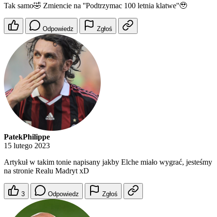
Tak samo🤣 Zmiencie na ''Podtrzymac 100 letnia klatwe''🥹
Odpowiedz
Zgłoś
PatekPhilippe
15 lutego 2023
Artykuł w takim tonie napisany jakby Elche miało wygrać, jesteśmy
na stronie Realu Madryt xD
3
Odpowiedz
Zgłoś