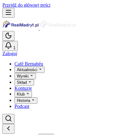
Przejdź do głównej treści
1
Zaloguj
Café Bernabéu
Aktualności
Wyniki
Skład
Kontuzje
Klub
Historia
Podcast