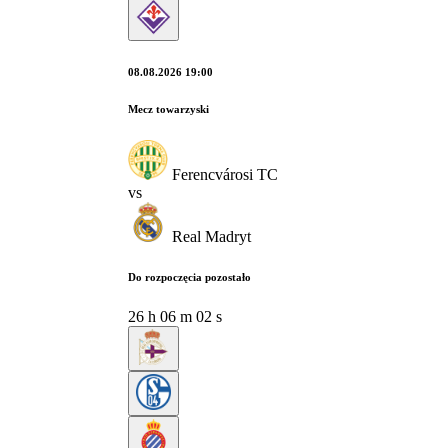
08.08.2026 19:00
Mecz towarzyski
Ferencvárosi TC
vs
Real Madryt
Do rozpoczęcia pozostało
26
h
06
m
00
s