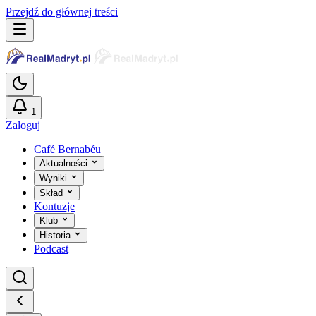
Przejdź do głównej treści
1
Zaloguj
Café Bernabéu
Aktualności
Wyniki
Skład
Kontuzje
Klub
Historia
Podcast