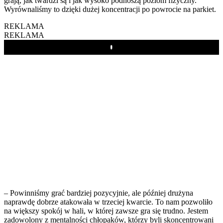
grają, jak twardzi są i jak wysoko podnoszą poziom fizyczny.
Wyrównaliśmy to dzięki dużej koncentracji po powrocie na parkiet.
REKLAMA
REKLAMA
Play
– Powinniśmy grać bardziej pozycyjnie, ale później drużyna
naprawdę dobrze atakowała w trzeciej kwarcie. To nam pozwoliło
na większy spokój w hali, w której zawsze gra się trudno. Jestem
zadowolony z mentalności chłopaków, którzy byli skoncentrowani