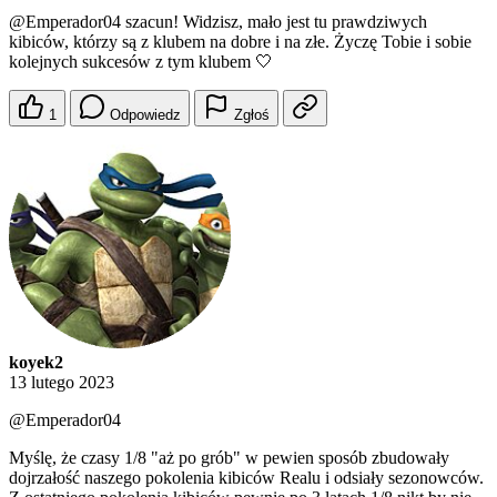
@Emperador04
szacun! Widzisz, mało jest tu prawdziwych
kibiców, którzy są z klubem na dobre i na złe. Życzę Tobie i sobie
kolejnych sukcesów z tym klubem 🤍
1
Odpowiedz
Zgłoś
koyek2
13 lutego 2023
@Emperador04
Myślę, że czasy 1/8 "aż po grób" w pewien sposób zbudowały
dojrzałość naszego pokolenia kibiców Realu i odsiały sezonowców.