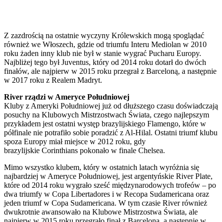
Z zazdrością na ostatnie wyczyny Królewskich mogą spoglądać
również we Włoszech, gdzie od triumfu Interu Mediolan w 2010
roku żaden inny klub nie był w stanie wygrać Pucharu Europy.
Najbliżej tego był Juventus, który od 2014 roku dotarł do dwóch
finałów, ale najpierw w 2015 roku przegrał z Barceloną, a następnie
w 2017 roku z Realem Madryt.
River rządzi w Ameryce Południowej
Kluby z Ameryki Południowej już od dłuższego czasu doświadczają
posuchy na Klubowych Mistrzostwach Świata, czego najlepszym
przykładem jest ostatni występ brazylijskiego Flamengo, które w
półfinale nie potrafiło sobie poradzić z Al-Hilal. Ostatni triumf klubu
spoza Europy miał miejsce w 2012 roku, gdy
brazylijskie Corinthians pokonało w finale Chelsea.
Mimo wszystko klubem, który w ostatnich latach wyróżnia się
najbardziej w Ameryce Południowej, jest argentyńskie River Plate,
które od 2014 roku wygrało sześć międzynarodowych trofeów – po
dwa triumfy w Copa Libertadores i w Recopa Sudamericana oraz
jeden triumf w Copa Sudamericana. W tym czasie River również
dwukrotnie awansowało na Klubowe Mistrzostwa Świata, ale
najpierw w 2015 roku przegrało finał z Barceloną, a następnie w