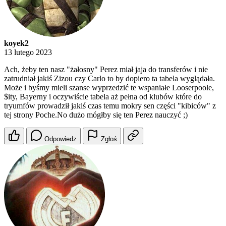
koyek2
13 lutego 2023
Ach, żeby ten nasz "żałosny" Perez miał jaja do transferów i nie
zatrudniał jakiś Zizou czy Carlo to by dopiero ta tabela wyglądała.
Może i byśmy mieli szanse wyprzedzić te wspaniałe Looserpoole,
$ity, Bayerny i oczywiście tabela aż pełna od klubów które do
tryumfów prowadził jakiś czas temu mokry sen części "kibiców" z
tej strony Poche.No dużo mógłby się ten Perez nauczyć ;)
Odpowiedz
Zgłoś