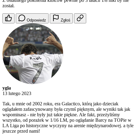
Z ostatniego pokolenia kibiców pewnie po 3 latach 1/8 nikt by nie
został.
Odpowiedz
Zgłoś
ygla
13 lutego 2023
Tak, u mnie od 2002 roku, era Galactico, którą jako dzieciak
oglądałem zafascynowany była czymś pięknym, ale wyniki tak jak
wspominasz - nie były już takie piękne. Ale fakt, przeżyliśmy
wszystko, od porażek w 1/16 LM, po oglądanie Barcy na TOPie w
LA Liga po historyczne wyczyny na arenie międzynarodowej. a tyle
jeszcze przed nami!