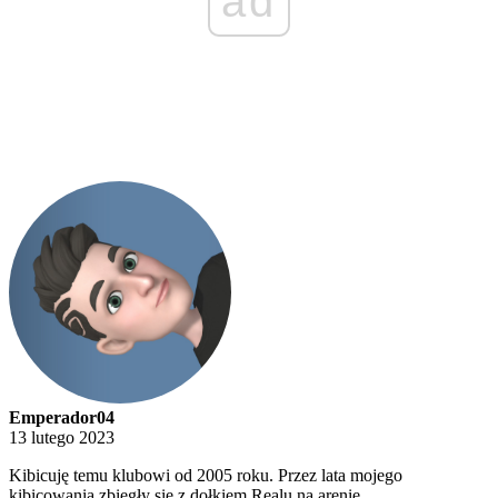
ad
Emperador04
13 lutego 2023
Kibicuję temu klubowi od 2005 roku. Przez lata mojego
kibicowania zbiegły się z dołkiem Realu na arenie