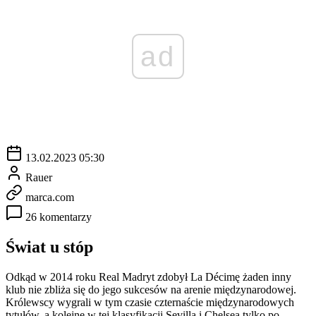
ad
13.02.2023 05:30
Rauer
marca.com
26 komentarzy
Świat u stóp
Odkąd w 2014 roku Real Madryt zdobył La Décimę żaden inny
klub nie zbliża się do jego sukcesów na arenie międzynarodowej.
Królewscy wygrali w tym czasie czternaście międzynarodowych
tytułów, a kolejne w tej klasyfikacji Sevilla i Chelsea tylko po