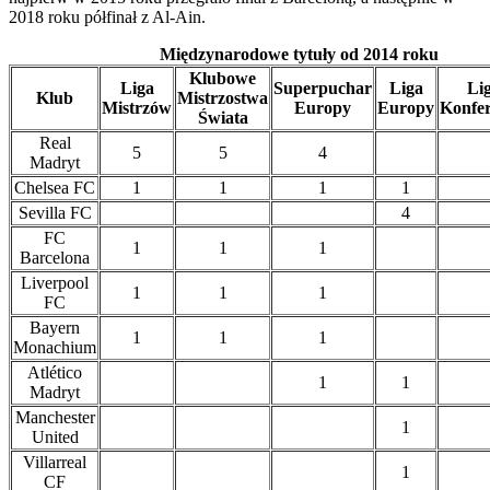
2018 roku półfinał z Al-Ain.
Międzynarodowe tytuły od 2014 roku
Klubowe
Liga
Superpuchar
Liga
Li
Klub
Mistrzostwa
Mistrzów
Europy
Europy
Konfer
Świata
Real
5
5
4
Madryt
Chelsea FC
1
1
1
1
Sevilla FC
4
FC
1
1
1
Barcelona
Liverpool
1
1
1
FC
Bayern
1
1
1
Monachium
Atlético
1
1
Madryt
Manchester
1
United
Villarreal
1
CF