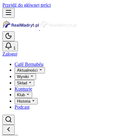
Przejdź do głównej treści
1
Zaloguj
Café Bernabéu
Aktualności
Wyniki
Skład
Kontuzje
Klub
Historia
Podcast