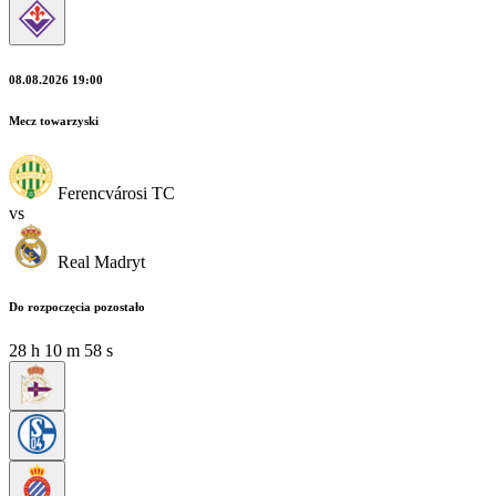
08.08.2026 19:00
Mecz towarzyski
Ferencvárosi TC
vs
Real Madryt
Do rozpoczęcia pozostało
28
h
10
m
57
s