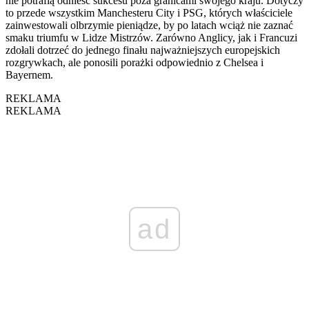
nie potrafią odnieść sukcesu poza granicami swojego kraju. Dotyczy
to przede wszystkim Manchesteru City i PSG, których właściciele
zainwestowali olbrzymie pieniądze, by po latach wciąż nie zaznać
smaku triumfu w Lidze Mistrzów. Zarówno Anglicy, jak i Francuzi
zdołali dotrzeć do jednego finału najważniejszych europejskich
rozgrywkach, ale ponosili porażki odpowiednio z Chelsea i
Bayernem.
REKLAMA
REKLAMA
ad