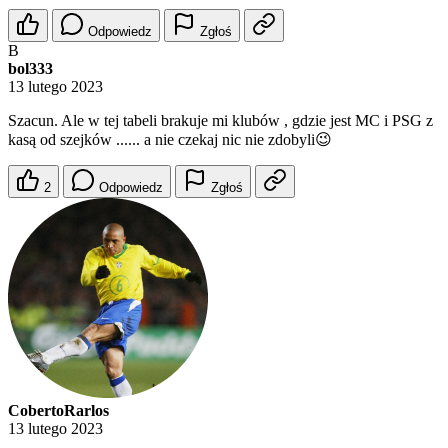
Odpowiedz
Zgłoś
B
bol333
13 lutego 2023
Szacun. Ale w tej tabeli brakuje mi klubów , gdzie jest MC i PSG z
kasą od szejków ...... a nie czekaj nic nie zdobyli😉
2
Odpowiedz
Zgłoś
CobertoRarlos
13 lutego 2023