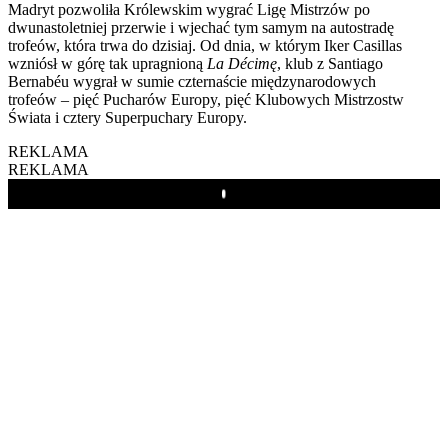
Madryt pozwoliła Królewskim wygrać Ligę Mistrzów po
dwunastoletniej przerwie i wjechać tym samym na autostradę
trofeów, która trwa do dzisiaj. Od dnia, w którym Iker Casillas
wzniósł w górę tak upragnioną
La Décimę
, klub z Santiago
Bernabéu wygrał w sumie czternaście międzynarodowych
trofeów – pięć Pucharów Europy, pięć Klubowych Mistrzostw
Świata i cztery Superpuchary Europy.
REKLAMA
REKLAMA
Play