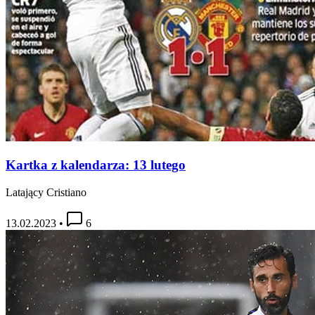
Kartka z kalendarza: 13 lutego
Latający Cristiano
13.02.2023
•
6