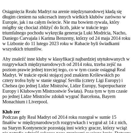
Osiągnięcia Realu Madryt na arenie międzynarodowej kładą się
długim cieniem na sukcesach innych wielkich klubów zarówno w
Europie, jak i na całym świecie. Nie ma bowiem rywala, który
mógłby się chociaż zbliżyć do liczb, jakie w trakcie tego
triumfalnego pochodu wykręciła generacja Luki Modricia, Nacho,
Daniego Carvajala i Karima Benzemy, którzy od 24 maja 2014 roku
w Lizbonie do 11 lutego 2023 roku w Rabacie byli świadkami
wszystkich triumfów.
Aby znaleźć inne kluby w klasyfikacji najbardziej utytułowanych w
rozgrywkach międzynarodowych od 2014 roku, trzeba zejść na
poziom prawie jednej trzeciej tego, co w tym czasie osiągnął Real
Madryt. W trakcie epoki stojącej pod znakiem Królewskich po
cztery trofea były w stanie sięgnąć Sevilla (cztery Ligi Europy) i
Chelsea (po jednej Lidze Mistrzów, Lidze Europy, Superpucharze
Europy i Klubowym Mistrzostwie Świata). Poza tym w tym czasie
po jednej Lidze Mistrzów zdołali wygrać Barcelona, Bayern
Monachium i Liverpool.
Klub zer
Podczas gdy Real Madryt od 2014 roku rozegrał w sumie 15
finałów w międzynarodowych rozgrywkach i wygrał aż 14 z nich,
na Starym Kontynencie pozostają inni wielcy gracze, którzy wciąż