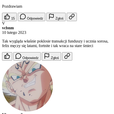
Pozdrawiam
15
Odpowiedz
Zgłoś
V
vcbnm
10 lutego 2023
Tak wygląda właśnie poklosie transakcji funduszy i ucznia sorosa,
felix męczy się latami, fortnite i tak wraca na stare śmieci
Odpowiedz
Zgłoś