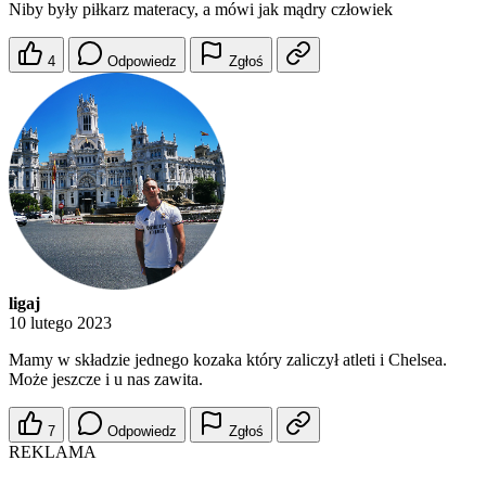
Niby były piłkarz materacy, a mówi jak mądry człowiek
4
Odpowiedz
Zgłoś
ligaj
10 lutego 2023
Mamy w składzie jednego kozaka który zaliczył atleti i Chelsea.
Może jeszcze i u nas zawita.
7
Odpowiedz
Zgłoś
REKLAMA