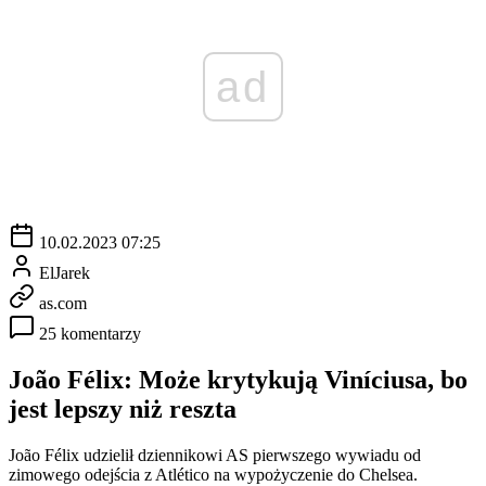
ad
10.02.2023 07:25
ElJarek
as.com
25 komentarzy
João Félix: Może krytykują Viníciusa, bo
jest lepszy niż reszta
João Félix udzielił dziennikowi AS pierwszego wywiadu od
zimowego odejścia z Atlético na wypożyczenie do Chelsea.