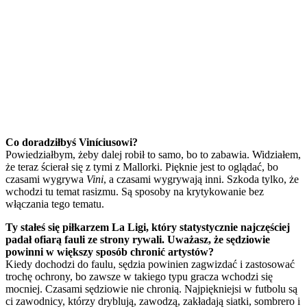
Co doradziłbyś Viníciusowi?
Powiedziałbym, żeby dalej robił to samo, bo to zabawia. Widziałem,
że teraz ścierał się z tymi z Mallorki. Pięknie jest to oglądać, bo
czasami wygrywa
Vini
, a czasami wygrywają inni. Szkoda tylko, że
wchodzi tu temat rasizmu. Są sposoby na krytykowanie bez
włączania tego tematu.
Ty stałeś się piłkarzem La Ligi, który statystycznie najczęściej
padał ofiarą fauli ze strony rywali. Uważasz, że sędziowie
powinni w większy sposób chronić artystów?
Kiedy dochodzi do faulu, sędzia powinien zagwizdać i zastosować
trochę ochrony, bo zawsze w takiego typu gracza wchodzi się
mocniej. Czasami sędziowie nie chronią. Najpiękniejsi w futbolu są
ci zawodnicy, którzy dryblują, zawodzą, zakładają siatki, sombrero i