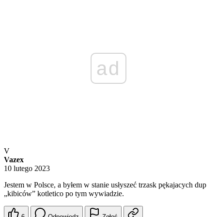
ad
V
Vazex
10 lutego 2023
Jestem w Polsce, a byłem w stanie usłyszeć trzask pękajacych dup
„kibiców” kotletico po tym wywiadzie.
6
Odpowiedz
Zgłoś