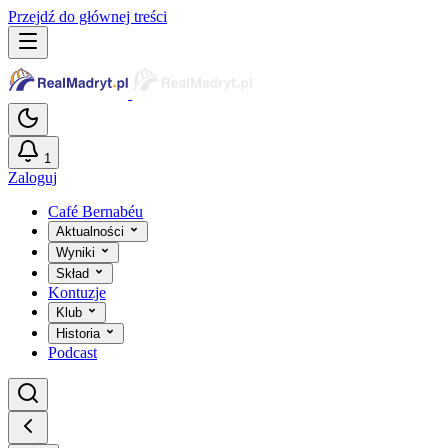
Przejdź do głównej treści
1
Zaloguj
Café Bernabéu
Aktualności
Wyniki
Skład
Kontuzje
Klub
Historia
Podcast