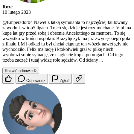
Roze
10 lutego 2023
@Emperador04
Nawet z łatką symulanta to najczęściej faulowany
zawodnik w top5 ligach. To co się dzieje jest rozdmuchane. Vini ma
kupe lat gry przed sobą i obecnie Ancelottiego za mentora. To się
wszystko w końcu uspokoi. Brazylijczyk ma już zwycięskiego gola
z finału LM i odkąd tu był chciał ciągnąć ten wózek nawet gdy nie
wychodziło. Felix ma rację i ktokolwiek grał w piłkę niech
wyobrazi sobie sytuację, że ciągle cię kopią po nogach. Od tego
trzeba zacząć i tutaj widzę role sędziów. Od ściany ...
Rozwiń odpowiedź
Odpowiedz
Zgłoś