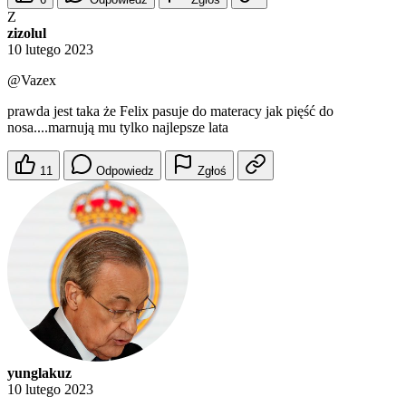
Z
zizolul
10 lutego 2023
@Vazex
prawda jest taka że Felix pasuje do materacy jak pięść do
nosa....marnują mu tylko najlepsze lata
11
Odpowiedz
Zgłoś
yunglakuz
10 lutego 2023