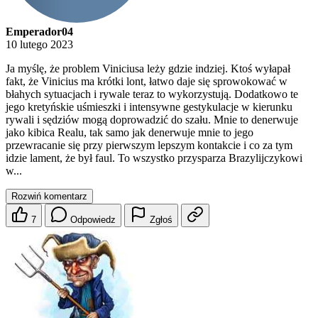
Emperador04
10 lutego 2023
Ja myślę, że problem Viniciusa leży gdzie indziej. Ktoś wyłapał
fakt, że Vinicius ma krótki lont, łatwo daje się sprowokować w
błahych sytuacjach i rywale teraz to wykorzystują. Dodatkowo te
jego kretyńskie uśmieszki i intensywne gestykulacje w kierunku
rywali i sędziów mogą doprowadzić do szału. Mnie to denerwuje
jako kibica Realu, tak samo jak denerwuje mnie to jego
przewracanie się przy pierwszym lepszym kontakcie i co za tym
idzie lament, że był faul. To wszystko przysparza Brazylijczykowi
w...
Rozwiń komentarz
7
Odpowiedz
Zgłoś