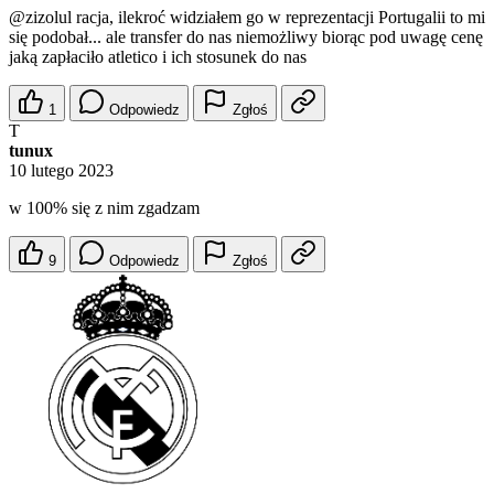
@zizolul
racja, ilekroć widziałem go w reprezentacji Portugalii to mi
się podobał... ale transfer do nas niemożliwy biorąc pod uwagę cenę
jaką zapłaciło atletico i ich stosunek do nas
1
Odpowiedz
Zgłoś
T
tunux
10 lutego 2023
w 100% się z nim zgadzam
9
Odpowiedz
Zgłoś