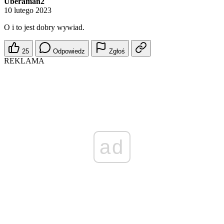
Uberaman2
10 lutego 2023
O i to jest dobry wywiad.
25
Odpowiedz
Zgłoś
REKLAMA
ad