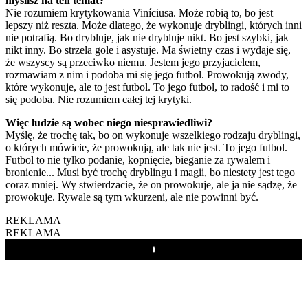
myślisz na ten temat?
Nie rozumiem krytykowania Viníciusa. Może robią to, bo jest
lepszy niż reszta. Może dlatego, że wykonuje dryblingi, których inni
nie potrafią. Bo drybluje, jak nie drybluje nikt. Bo jest szybki, jak
nikt inny. Bo strzela gole i asystuje. Ma świetny czas i wydaje się,
że wszyscy są przeciwko niemu. Jestem jego przyjacielem,
rozmawiam z nim i podoba mi się jego futbol. Prowokują zwody,
które wykonuje, ale to jest futbol. To jego futbol, to radość i mi to
się podoba. Nie rozumiem całej tej krytyki.
Więc ludzie są wobec niego niesprawiedliwi?
Myślę, że trochę tak, bo on wykonuje wszelkiego rodzaju dryblingi,
o których mówicie, że prowokują, ale tak nie jest. To jego futbol.
Futbol to nie tylko podanie, kopnięcie, bieganie za rywalem i
bronienie... Musi być trochę dryblingu i magii, bo niestety jest tego
coraz mniej. Wy stwierdzacie, że on prowokuje, ale ja nie sądzę, że
prowokuje. Rywale są tym wkurzeni, ale nie powinni być.
REKLAMA
REKLAMA
Play