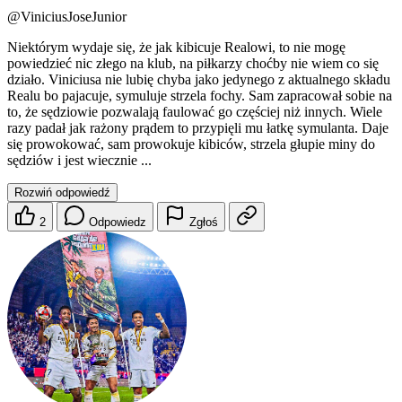
@ViniciusJoseJunior
Niektórym wydaje się, że jak kibicuje Realowi, to nie mogę
powiedzieć nic złego na klub, na piłkarzy choćby nie wiem co się
działo. Viniciusa nie lubię chyba jako jedynego z aktualnego składu
Realu bo pajacuje, symuluje strzela fochy. Sam zapracował sobie na
to, że sędziowie pozwalają faulować go częściej niż innych. Wiele
razy padał jak rażony prądem to przypięli mu łatkę symulanta. Daje
się prowokować, sam prowokuje kibiców, strzela głupie miny do
sędziów i jest wiecznie ...
Rozwiń odpowiedź
2
Odpowiedz
Zgłoś