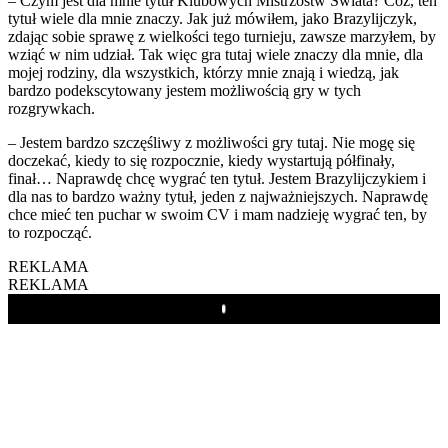
– Czym jest dla mnie tytuł Klubowych Mistrzostw Świata? Cóż, ten
tytuł wiele dla mnie znaczy. Jak już mówiłem, jako Brazylijczyk,
zdając sobie sprawę z wielkości tego turnieju, zawsze marzyłem, by
wziąć w nim udział. Tak więc gra tutaj wiele znaczy dla mnie, dla
mojej rodziny, dla wszystkich, którzy mnie znają i wiedzą, jak
bardzo podekscytowany jestem możliwością gry w tych
rozgrywkach.
– Jestem bardzo szczęśliwy z możliwości gry tutaj. Nie mogę się
doczekać, kiedy to się rozpocznie, kiedy wystartują półfinały,
finał… Naprawdę chcę wygrać ten tytuł. Jestem Brazylijczykiem i
dla nas to bardzo ważny tytuł, jeden z najważniejszych. Naprawdę
chce mieć ten puchar w swoim CV i mam nadzieję wygrać ten, by
to rozpocząć.
REKLAMA
REKLAMA
Play