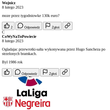
Wojnicz
8 lutego 2023
moze przez tygodniowke 130k euro?
2
Odpowiedz
Zgłoś
C
CoWyNaToPowiecie
8 lutego 2023
Ogladajac przewrotki-salta wykonywana przez Hugo Sancheza po
strzelonych bramkach.
Byl 1986 rok
Odpowiedz
Zgłoś