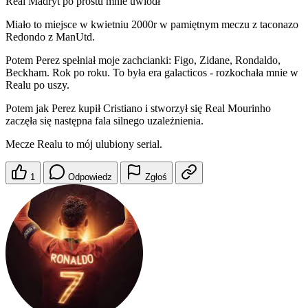
Real Madryt po prostu mnie uwiódł
Miało to miejsce w kwietniu 2000r w pamiętnym meczu z taconazo
Redondo z ManUtd.
Potem Perez spełniał moje zachcianki: Figo, Zidane, Rondaldo,
Beckham. Rok po roku. To była era galacticos - rozkochała mnie w
Realu po uszy.
Potem jak Perez kupił Cristiano i stworzył się Real Mourinho
zaczęła się następna fala silnego uzależnienia.
Mecze Realu to mój ulubiony serial.
1
Odpowiedz
Zgłoś