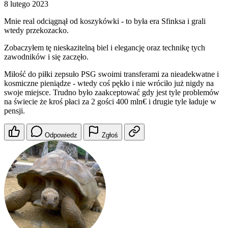
8 lutego 2023
Mnie real odciągnął od koszykówki - to była era Sfinksa i grali
wtedy przekozacko.
Zobaczyłem tę nieskazitelną biel i elegancję oraz technikę tych
zawodników i się zaczęło.
Miłość do piłki zepsuło PSG swoimi transferami za nieadekwatne i
kosmiczne pieniądze - wtedy coś pękło i nie wróciło już nigdy na
swoje miejsce. Trudno było zaakceptować gdy jest tyle problemów
na świecie że kroś płaci za 2 gości 400 mln€ i drugie tyle ładuje w
pensji.
Odpowiedz
Zgłoś