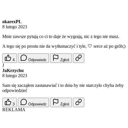
okarexPL
8 lutego 2023
Mnie zawsze pytają co ci to daje że wygrają, nic z tego nie masz.
A tego się po prostu nie da wytłumaczyć i tyle, 🤍 serce aż po grób;)
4
Odpowiedz
Zgłoś
J
JaKrzychu
8 lutego 2023
Sam się zacząłem zastanawiać i to dnia by nie starczyło chyba żeby
odpowiedzieć
3
Odpowiedz
Zgłoś
REKLAMA