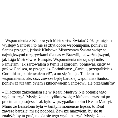
– Wspomnienia z Klubowych Mistrzostw Świata? Cóż, pamiętam
występy Santosu i to nie są zbyt dobre wspomnienia, ponieważ
Santos przegrał, jednak Klubowe Mistrzostwa Świata wciąż są
największymi rozgrywkami dla nas w Brazylii, najważniejszymi,
jak Liga Mistrzów w Europie. Wspomnienia nie są zbyt miłe.
Pamiętam, jak żartowałem o tym z Hazardem, ponieważ kiedy w
grał w Chelsea, to przegrali z Corinthians: „Gościu, przegraliście z
Corinthians, kibicowałem ci!”, a on się śmieje. Takie mam
wspomnienia, ale, cóż, zawsze będę bardziej wspominał Santos,
ponieważ już tam byłem i kibicowałem Santosowi, ale przegraliśmy.
– Dlaczego zakochałem się w Realu Madryt? Nie potrafię tego
wytłumaczyć. Myślę, że identyfikujesz się z klubem i czasami po
prostu tam pasujesz. Tak było w przypadku moim i Realu Madryt.
Mimo że Barcelona była w tamtym momencie lepsza, to Real
zawsze bardziej mi się podobał. Zawsze marzyłem, by się tu
znaleźć, by tu grać, nie da się tego wytłumaczyć. Myślę, że to