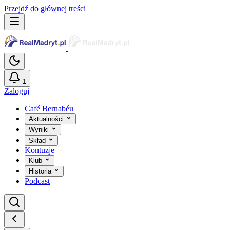
Przejdź do głównej treści
1
Zaloguj
Café Bernabéu
Aktualności
Wyniki
Skład
Kontuzje
Klub
Historia
Podcast