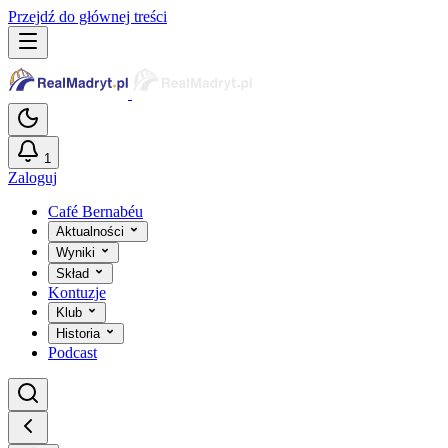
Przejdź do głównej treści
1
Zaloguj
Café Bernabéu
Aktualności
Wyniki
Skład
Kontuzje
Klub
Historia
Podcast