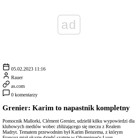
ad
05.02.2023 11:16
Rauer
as.com
0 komentarzy
Grenier: Karim to napastnik kompletny
Pomocnik Mallorki, Clément Grenier, udzielił kilku wypowiedzi dla
klubowych mediów wobec zbliżającego się meczu z Realem
Madryt. Tematem przewodnim był Karim Benzema, z którym
Francuz miał okazję dzielić szatnię w Olympique'u Lyon.