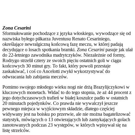
Zona Cesarini
Sformułowanie pochodzące z języka włoskiego, wywodzące się od
nazwiska byłego piłkarza Juventusu Renato Cesariniego,
określające newralgiczną końcową fazę meczu, w której padają
decydujące o losach spotkania bramki.
Zona Cesarini
pasuje jak ulał
do 22-letniego zawodnika madrytczyków. Niezależnie od formy,
Rodrygo strzelił cztery ze swoich pięciu ostatnich goli w ciągu
końcowych 30 minut gry. To fakt, który powoli przestaje
zaskakiwać, i coś co Ancelotti zwykł wykorzystywać do
odwracania lub zabijania meczów.
Pomimo swojego młodego wieku nogi nie drżą Brazylijczykowi w
kluczowych monetach. Widać to do tego stopnia, że aż 44 procent z
jego dotychczasowych trafień w białej koszulce padło w ostatnich
20 minutach pojedynków. Co prawda nie wywalczył jeszcze
pewnego miejsca w wyjściowym składzie, dlatego częściej
widywany jest na boisku po przerwie, ale nie można bagatelizować
statystyk, mówiących o 13 otwierających lub zamykających golach
zanotowanych podczas 23 występów, w których wpisywał się na
listę strzelców.