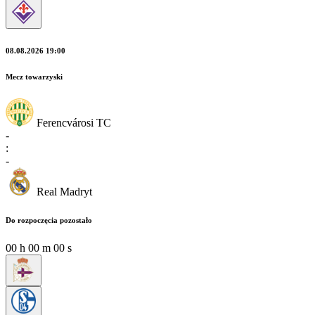
08.08.2026 19:00
Mecz towarzyski
Ferencvárosi TC
-
:
-
Real Madryt
Do rozpoczęcia pozostało
00
h
00
m
00
s