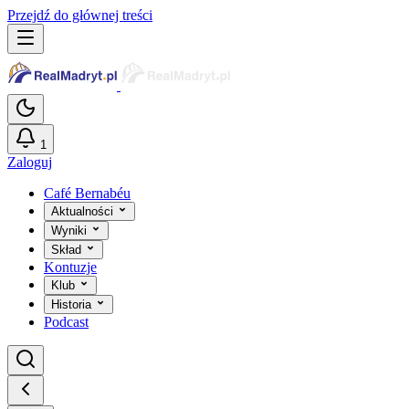
Przejdź do głównej treści
1
Zaloguj
Café Bernabéu
Aktualności
Wyniki
Skład
Kontuzje
Klub
Historia
Podcast