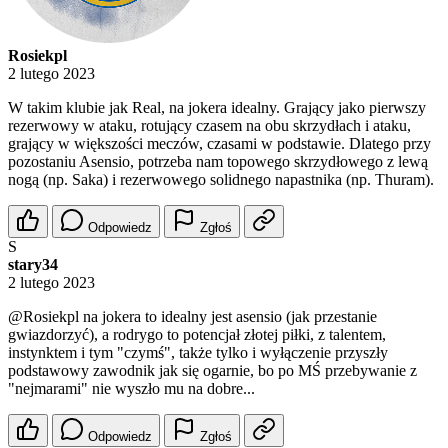
Rosiekpl
2 lutego 2023
W takim klubie jak Real, na jokera idealny. Grający jako pierwszy
rezerwowy w ataku, rotujący czasem na obu skrzydłach i ataku,
grający w większości meczów, czasami w podstawie. Dlatego przy
pozostaniu Asensio, potrzeba nam topowego skrzydłowego z lewą
nogą (np. Saka) i rezerwowego solidnego napastnika (np. Thuram).
Odpowiedz
Zgłoś
S
stary34
2 lutego 2023
@Rosiekpl
na jokera to idealny jest asensio (jak przestanie
gwiazdorzyć), a rodrygo to potencjał złotej piłki, z talentem,
instynktem i tym "czymś", także tylko i wyłączenie przyszły
podstawowy zawodnik jak się ogarnie, bo po MŚ przebywanie z
"nejmarami" nie wyszło mu na dobre...
Odpowiedz
Zgłoś