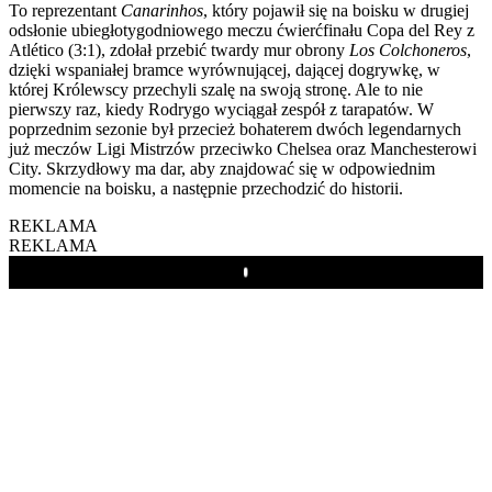
To reprezentant
Canarinhos
, który pojawił się na boisku w drugiej
odsłonie ubiegłotygodniowego meczu ćwierćfinału Copa del Rey z
Atlético (3:1), zdołał przebić twardy mur obrony
Los Colchoneros
,
dzięki wspaniałej bramce wyrównującej, dającej dogrywkę, w
której Królewscy przechyli szalę na swoją stronę. Ale to nie
pierwszy raz, kiedy Rodrygo wyciągał zespół z tarapatów. W
poprzednim sezonie był przecież bohaterem dwóch legendarnych
już meczów Ligi Mistrzów przeciwko Chelsea oraz Manchesterowi
City. Skrzydłowy ma dar, aby znajdować się w odpowiednim
momencie na boisku, a następnie przechodzić do historii.
REKLAMA
REKLAMA
Play