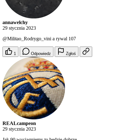
annawelchy
29 stycznia 2023
@Militao_Rodrygo_vini
a rywal 107
1
Odpowiedz
Zgłoś
REALcampeon
29 stycznia 2023
Jak 90 wyciągniemy to będzie dobrze.