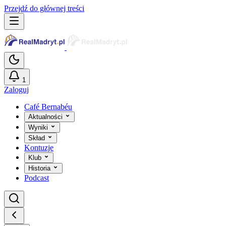
Przejdź do głównej treści
1
Zaloguj
Café Bernabéu
Aktualności
Wyniki
Skład
Kontuzje
Klub
Historia
Podcast