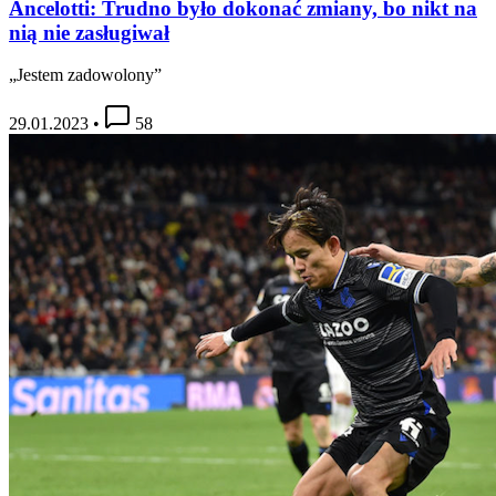
Ancelotti: Trudno było dokonać zmiany, bo nikt na
nią nie zasługiwał
„Jestem zadowolony”
29.01.2023
•
58