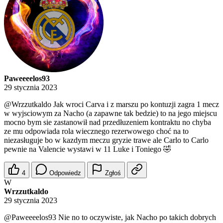
Paweeeelos93
29 stycznia 2023
@Wrzzutkaldo
Jak wroci Carva i z marszu po kontuzji zagra 1 mecz
w wyjsciowym za Nacho (a zapawne tak bedzie) to na jego miejscu
mocno bym sie zastanowił nad przedłuzeniem kontraktu no chyba
ze mu odpowiada rola wiecznego rezerwowego choć na to
niezasługuje bo w kazdym meczu gryzie trawe ale Carlo to Carlo
pewnie na Valencie wystawi w 11 Luke i Toniego 🤣
4
Odpowiedz
Zgłoś
W
Wrzzutkaldo
29 stycznia 2023
@Paweeeelos93
Nie no to oczywiste, jak Nacho po takich dobrych