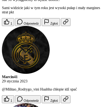
Sami widzicie jaki w tym roku jest wysoki pułap i mały margines
strat pkt
1
Odpowiedz
Zgłoś
Marcin41
29 stycznia 2023
@Militao_Rodrygo_vini
Haahha chłopie idź spać
1
Odpowiedz
Zgłoś