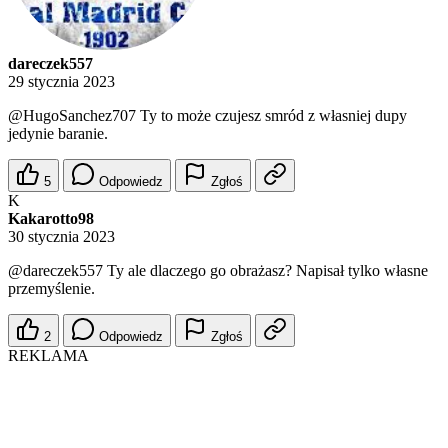
dareczek557
29 stycznia 2023
@HugoSanchez707
Ty to może czujesz smród z własniej dupy
jedynie baranie.
5
Odpowiedz
Zgłoś
K
Kakarotto98
30 stycznia 2023
@dareczek557
Ty ale dlaczego go obrażasz? Napisał tylko własne
przemyślenie.
2
Odpowiedz
Zgłoś
REKLAMA