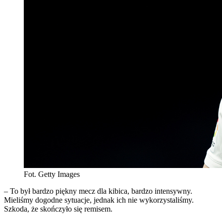
Fot. Getty Images
– To był bardzo piękny mecz dla kibica, bardzo intensywny.
Mieliśmy dogodne sytuacje, jednak ich nie wykorzystaliśmy.
Szkoda, że skończyło się remisem.