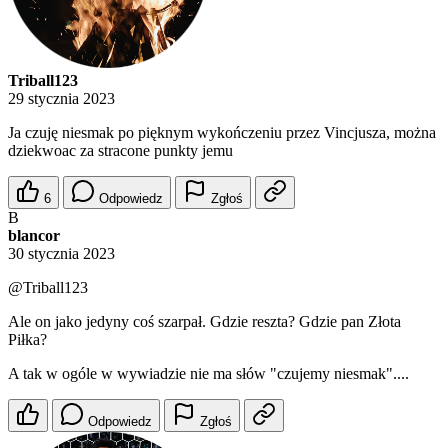
Triball123
29 stycznia 2023
Ja czuję niesmak po pięknym wykończeniu przez Vincjusza, można
dziekwoac za stracone punkty jemu
6
Odpowiedz
Zgłoś
B
blancor
30 stycznia 2023
@Triball123
Ale on jako jedyny coś szarpał. Gdzie reszta? Gdzie pan Złota
Piłka?
A tak w ogóle w wywiadzie nie ma słów "czujemy niesmak"....
Odpowiedz
Zgłoś