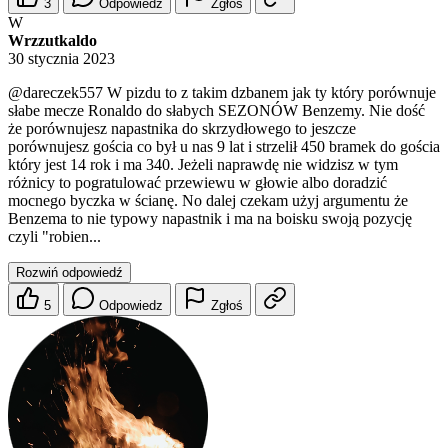
3
Odpowiedz
Zgłoś
W
Wrzzutkaldo
30 stycznia 2023
@dareczek557
W pizdu to z takim dzbanem jak ty który porównuje
słabe mecze Ronaldo do słabych SEZONÓW Benzemy. Nie dość
że porównujesz napastnika do skrzydłowego to jeszcze
porównujesz gościa co był u nas 9 lat i strzelił 450 bramek do gościa
który jest 14 rok i ma 340. Jeżeli naprawdę nie widzisz w tym
różnicy to pogratulować przewiewu w głowie albo doradzić
mocnego byczka w ścianę. No dalej czekam użyj argumentu że
Benzema to nie typowy napastnik i ma na boisku swoją pozycję
czyli "robien...
Rozwiń odpowiedź
5
Odpowiedz
Zgłoś