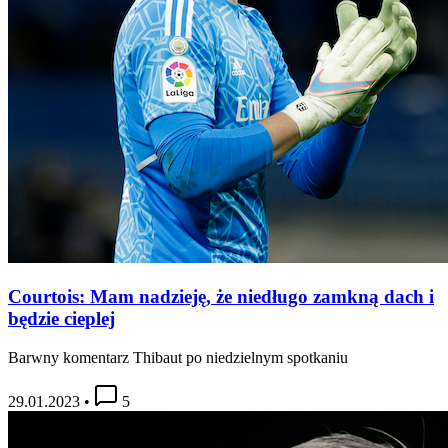
Courtois: Mam nadzieję, że niedługo zamkną dach i
będzie cieplej
Barwny komentarz Thibaut po niedzielnym spotkaniu
29.01.2023
•
5