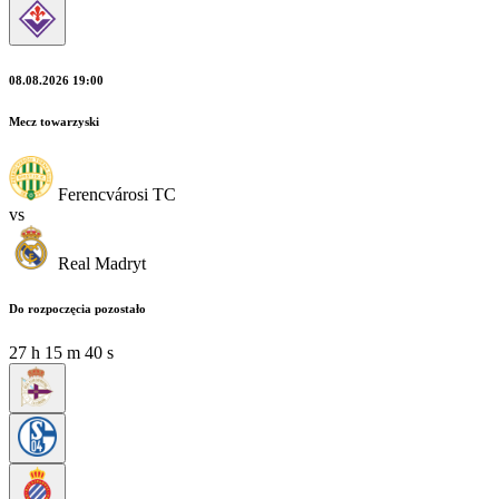
08.08.2026 19:00
Mecz towarzyski
Ferencvárosi TC
vs
Real Madryt
Do rozpoczęcia pozostało
27
h
15
m
38
s