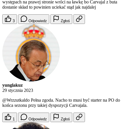
występach na prawej stronie wróci na ławkę bo Carvajal z buta
dostanie skład to powinien uciekać stąd jak najdalej
3
Odpowiedz
Zgłoś
yunglakuz
29 stycznia 2023
@Wrzzutkaldo
Pełna zgoda. Nacho to musi być starter na PO do
końca sezonu przy takiej dyspozycji Carvajala.
1
Odpowiedz
Zgłoś