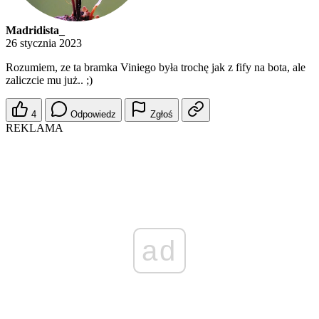
Madridista_
26 stycznia 2023
Rozumiem, ze ta bramka Viniego była trochę jak z fify na bota, ale
zaliczcie mu już.. ;)
4
Odpowiedz
Zgłoś
REKLAMA
ad