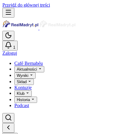
Przejdź do głównej treści
1
Zaloguj
Café Bernabéu
Aktualności
Wyniki
Skład
Kontuzje
Klub
Historia
Podcast