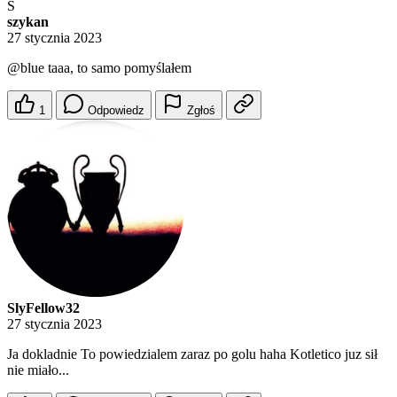
S
szykan
27 stycznia 2023
@blue
taaa, to samo pomyślałem
1
Odpowiedz
Zgłoś
SlyFellow32
27 stycznia 2023
Ja dokladnie To powiedzialem zaraz po golu haha Kotletico juz sił
nie miało...