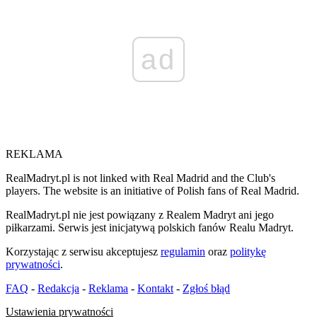
ad
REKLAMA
RealMadryt.pl is not linked with Real Madrid and the Club's
players. The website is an initiative of Polish fans of Real Madrid.
RealMadryt.pl nie jest powiązany z Realem Madryt ani jego
piłkarzami. Serwis jest inicjatywą polskich fanów Realu Madryt.
Korzystając z serwisu akceptujesz
regulamin
oraz
politykę
prywatności
.
FAQ
-
Redakcja
-
Reklama
-
Kontakt
-
Zgłoś błąd
Ustawienia prywatności