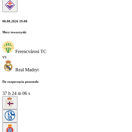
08.08.2026 19:00
Mecz towarzyski
Ferencvárosi TC
vs
Real Madryt
Do rozpoczęcia pozostało
37
h
24
m
05
s