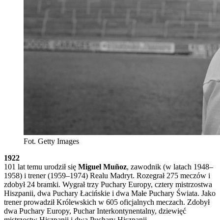
Fot. Getty Images
1922
101 lat temu urodził się
Miguel Muñoz
, zawodnik (w latach 1948–
1958) i trener (1959–1974) Realu Madryt. Rozegrał 275 meczów i
zdobył 24 bramki. Wygrał trzy Puchary Europy, cztery mistrzostwa
Hiszpanii, dwa Puchary Łacińskie i dwa Małe Puchary Świata. Jako
trener prowadził Królewskich w 605 oficjalnych meczach. Zdobył
dwa Puchary Europy, Puchar Interkontynentalny, dziewięć
mistrzostw Hiszpanii i dwa Puchary Hiszpanii.