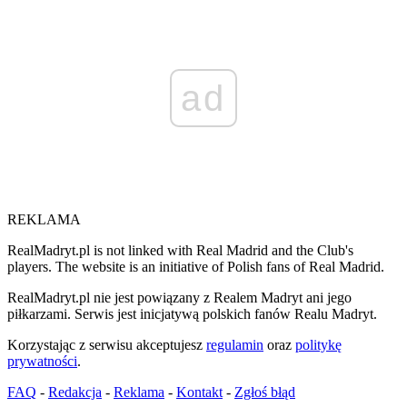
ad
REKLAMA
RealMadryt.pl is not linked with Real Madrid and the Club's
players. The website is an initiative of Polish fans of Real Madrid.
RealMadryt.pl nie jest powiązany z Realem Madryt ani jego
piłkarzami. Serwis jest inicjatywą polskich fanów Realu Madryt.
Korzystając z serwisu akceptujesz
regulamin
oraz
politykę
prywatności
.
FAQ
-
Redakcja
-
Reklama
-
Kontakt
-
Zgłoś błąd