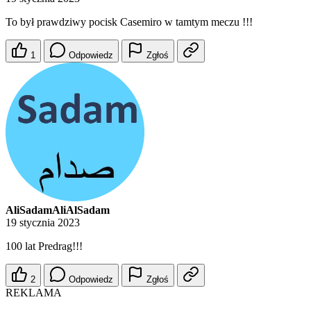
To był prawdziwy pocisk Casemiro w tamtym meczu !!!
1
Odpowiedz
Zgłoś
AliSadamAliAlSadam
19 stycznia 2023
100 lat Predrag!!!
2
Odpowiedz
Zgłoś
REKLAMA