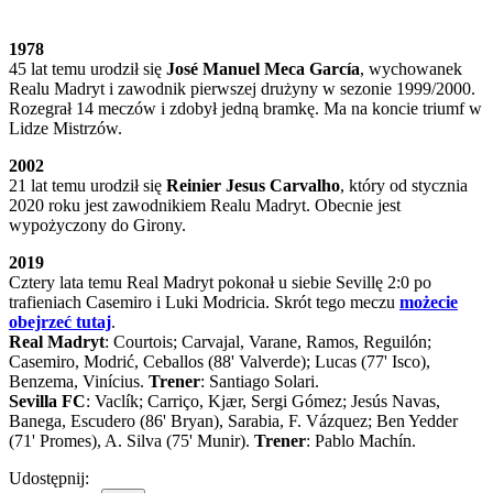
1978
45 lat temu urodził się
José Manuel Meca García
, wychowanek
Realu Madryt i zawodnik pierwszej drużyny w sezonie 1999/2000.
Rozegrał 14 meczów i zdobył jedną bramkę. Ma na koncie triumf w
Lidze Mistrzów.
2002
21 lat temu urodził się
Reinier Jesus Carvalho
, który od stycznia
2020 roku jest zawodnikiem Realu Madryt. Obecnie jest
wypożyczony do Girony.
2019
Cztery lata temu Real Madryt pokonał u siebie Sevillę 2:0 po
trafieniach Casemiro i Luki Modricia. Skrót tego meczu
możecie
obejrzeć tutaj
.
Real Madryt
: Courtois; Carvajal, Varane, Ramos, Reguilón;
Casemiro, Modrić, Ceballos (88' Valverde); Lucas (77' Isco),
Benzema, Vinícius.
Trener
: Santiago Solari.
Sevilla FC
: Vaclík; Carriço, Kjær, Sergi Gómez; Jesús Navas,
Banega, Escudero (86' Bryan), Sarabia, F. Vázquez; Ben Yedder
(71' Promes), A. Silva (75' Munir).
Trener
: Pablo Machín.
Udostępnij: