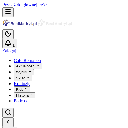
Przejdź do głównej treści
1
Zaloguj
Café Bernabéu
Aktualności
Wyniki
Skład
Kontuzje
Klub
Historia
Podcast