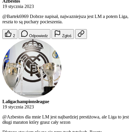
Azbestos
19 stycznia 2023
@Bartek6969
Dobrze napisał, najwazniejsza jest LM a potem Liga,
reszta to są puchary pocieszenia.
2
Odpowiedz
Zgłoś
Laligachampionsleague
19 stycznia 2023
@Azbestos
dla mnie LM jest najbardziej prestiżowa, ale Liga to jest
długi maraton który grasz cały sezon