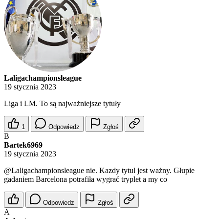
Laligachampionsleague
19 stycznia 2023
Liga i LM. To są najważniejsze tytuły
1
Odpowiedz
Zgłoś
B
Bartek6969
19 stycznia 2023
@Laligachampionsleague
nie. Kazdy tytul jest ważny. Głupie
gadaniem Barcelona potrafiła wygrać tryplet a my co
Odpowiedz
Zgłoś
A