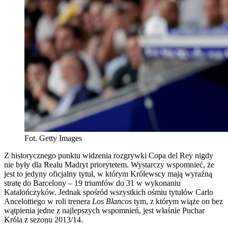
Fot. Getty Images
Z historycznego punktu widzenia rozgrywki Copa del Rey nigdy
nie były dla Realu Madryt priorytetem. Wystarczy wspomnieć, że
jest to jedyny oficjalny tytuł, w którym Królewscy mają wyraźną
stratę do Barcelony – 19 triumfów do 31 w wykonaniu
Katalończyków. Jednak spośród wszystkich ośmiu tytułów Carlo
Ancelottiego w roli trenera
Los Blancos
tym, z którym wiąże on bez
wątpienia jedne z najlepszych wspomnień, jest właśnie Puchar
Króla z sezonu 2013/14.