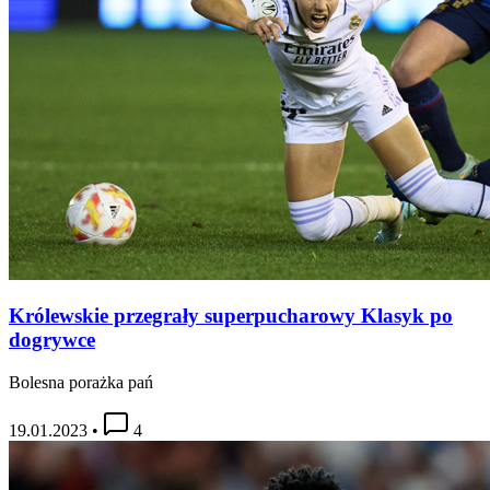
Królewskie przegrały superpucharowy Klasyk po
dogrywce
Bolesna porażka pań
19.01.2023
•
4