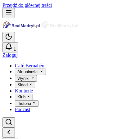
Przejdź do głównej treści
1
Zaloguj
Café Bernabéu
Aktualności
Wyniki
Skład
Kontuzje
Klub
Historia
Podcast