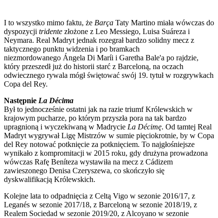
I to wszystko mimo faktu, że
Barça
Taty Martino miała wówczas do
dyspozycji
tridente
złożone z Leo Messiego, Luisa Suáreza i
Neymara. Real Madryt jednak rozegrał bardzo solidny mecz z
taktycznego punktu widzenia i po bramkach
niezmordowanego Ángela Di Maríi i Garetha Bale'a po rajdzie,
który przeszedł już do historii starć z Barceloną, na oczach
odwiecznego rywala mógł świętować swój 19. tytuł w rozgrywkach
Copa del Rey.
Następnie
La Décima
Był to jednocześnie ostatni jak na razie triumf Królewskich w
krajowym pucharze, po którym przyszła pora na tak bardzo
upragnioną i wyczekiwaną w Madrycie
La Décimę
. Od tamtej Real
Madryt wygrywał Ligę Mistrzów w sumie pięciokrotnie, by w Copa
del Rey notować potknięcie za potknięciem. To najgłośniejsze
wynikało z kompromitacji w 2015 roku, gdy drużyna prowadzona
wówczas Rafę Beníteza wystawiła na mecz z Cádizem
zawieszonego Denisa Czeryszewa, co skończyło się
dyskwalifikacją Królewskich.
Kolejne lata to odpadnięcia z Celtą Vigo w sezonie 2016/17, z
Leganés w sezonie 2017/18, z Barceloną w sezonie 2018/19, z
Realem Sociedad w sezonie 2019/20, z Alcoyano w sezonie