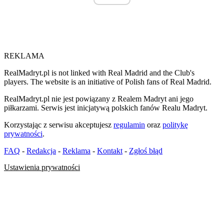
REKLAMA
RealMadryt.pl is not linked with Real Madrid and the Club's
players. The website is an initiative of Polish fans of Real Madrid.
RealMadryt.pl nie jest powiązany z Realem Madryt ani jego
piłkarzami. Serwis jest inicjatywą polskich fanów Realu Madryt.
Korzystając z serwisu akceptujesz
regulamin
oraz
politykę
prywatności
.
FAQ
-
Redakcja
-
Reklama
-
Kontakt
-
Zgłoś błąd
Ustawienia prywatności