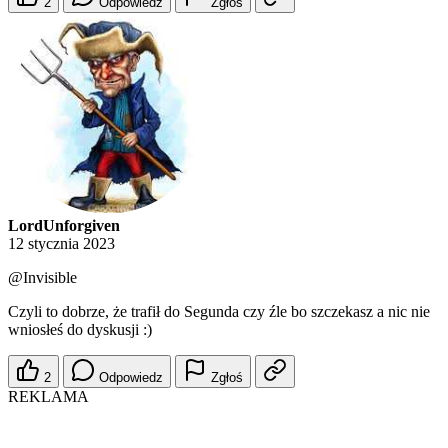
2
Odpowiedz
Zgłoś
LordUnforgiven
12 stycznia 2023
@Invisible
Czyli to dobrze, że trafił do Segunda czy źle bo szczekasz a nic nie
wniosłeś do dyskusji :)
2
Odpowiedz
Zgłoś
REKLAMA