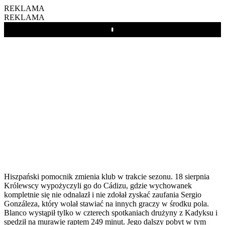
REKLAMA
REKLAMA
Play
Hiszpański pomocnik zmienia klub w trakcie sezonu. 18 sierpnia
Królewscy wypożyczyli go do Cádizu, gdzie wychowanek
kompletnie się nie odnalazł i nie zdołał zyskać zaufania Sergio
Gonzáleza, który wolał stawiać na innych graczy w środku pola.
Blanco wystąpił tylko w czterech spotkaniach drużyny z Kadyksu i
spędził na murawie raptem 249 minut. Jego dalszy pobyt w tym