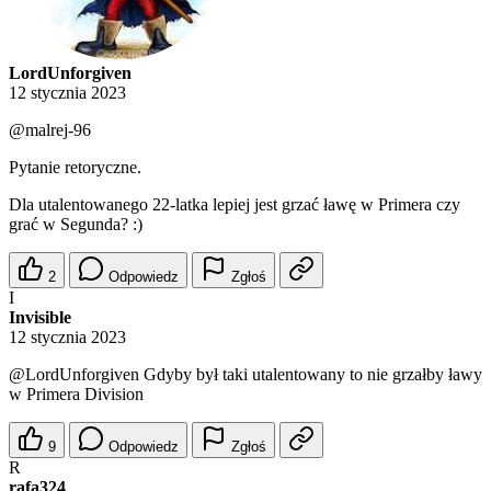
LordUnforgiven
12 stycznia 2023
@malrej-96
Pytanie retoryczne.
Dla utalentowanego 22-latka lepiej jest grzać ławę w Primera czy
grać w Segunda? :)
2
Odpowiedz
Zgłoś
I
Invisible
12 stycznia 2023
@LordUnforgiven
Gdyby był taki utalentowany to nie grzałby ławy
w Primera Division
9
Odpowiedz
Zgłoś
R
rafa324