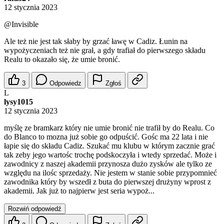
12 stycznia 2023
@Invisible
Ale też nie jest tak słaby by grzać ławę w Cadiz. Łunin na
wypożyczeniach też nie grał, a gdy trafiał do pierwszego składu
Realu to okazało się, że umie bronić.
3
Odpowiedz
Zgłoś
L
lysy1015
12 stycznia 2023
myślę ze bramkarz który nie umie bronić nie trafił by do Realu. Co
do Blanco to mozna już sobie go odpuścić. Gośc ma 22 lata i nie
łapie się do składu Cadiz. Szukać mu klubu w którym zacznie grać
tak zeby jego wartośc trochę podskoczyła i wtedy sprzedać. Może i
zawodnicy z naszej akademii przynosza dużo zysków ale tylko ze
względu na ilośc sprzedaży. Nie jestem w stanie sobie przypomnieć
zawodnika który by wszedł z buta do pierwszej drużyny wprost z
akademii. Jak już to najpierw jest seria wypoż...
Rozwiń odpowiedź