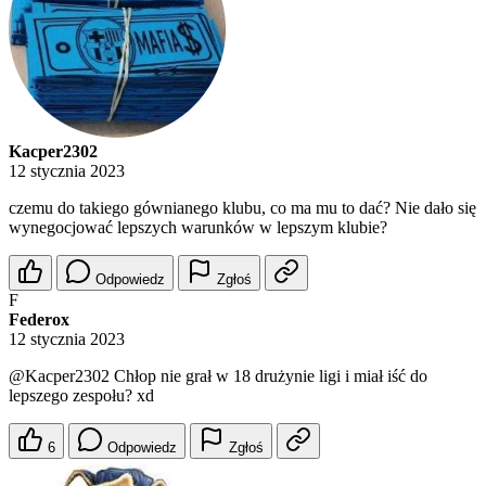
Kacper2302
12 stycznia 2023
czemu do takiego gównianego klubu, co ma mu to dać? Nie dało się
wynegocjować lepszych warunków w lepszym klubie?
Odpowiedz
Zgłoś
F
Federox
12 stycznia 2023
@Kacper2302
Chłop nie grał w 18 drużynie ligi i miał iść do
lepszego zespołu? xd
6
Odpowiedz
Zgłoś