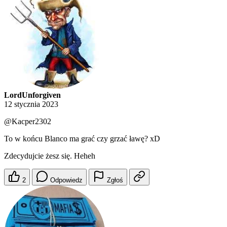
LordUnforgiven
12 stycznia 2023
@Kacper2302
To w końcu Blanco ma grać czy grzać ławę? xD
Zdecydujcie żesz się. Heheh
2
Odpowiedz
Zgłoś