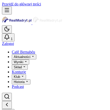
Przejdź do głównej treści
1
Zaloguj
Café Bernabéu
Aktualności
Wyniki
Skład
Kontuzje
Klub
Historia
Podcast