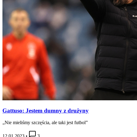
Gattuso: Jestem dumny z drużyny
„Nie mieliśmy szczęścia, ale taki jest futbol”
12.01.2023
•
3