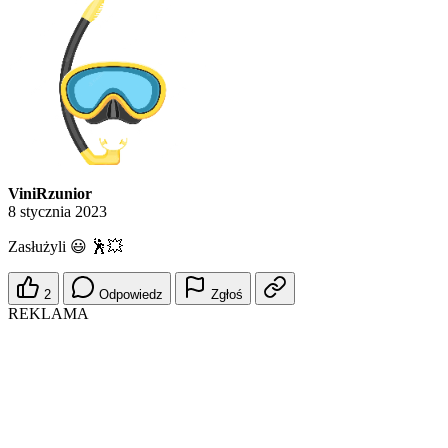
ViniRzunior
8 stycznia 2023
Zasłużyli 😃 🕺💥
2
Odpowiedz
Zgłoś
REKLAMA