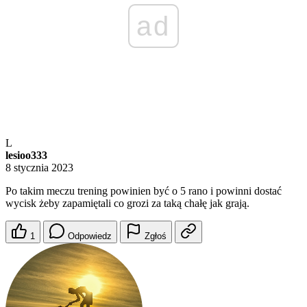
ad
L
lesioo333
8 stycznia 2023
Po takim meczu trening powinien być o 5 rano i powinni dostać
wycisk żeby zapamiętali co grozi za taką chałę jak grają.
1
Odpowiedz
Zgłoś