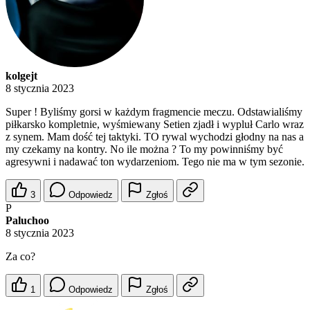
kolgejt
8 stycznia 2023
Super ! Byliśmy gorsi w każdym fragmencie meczu. Odstawialiśmy
piłkarsko kompletnie, wyśmiewany Setien zjadł i wypluł Carlo wraz
z synem. Mam dość tej taktyki. TO rywal wychodzi głodny na nas a
my czekamy na kontry. No ile można ? To my powinniśmy być
agresywni i nadawać ton wydarzeniom. Tego nie ma w tym sezonie.
3
Odpowiedz
Zgłoś
P
Paluchoo
8 stycznia 2023
Za co?
1
Odpowiedz
Zgłoś