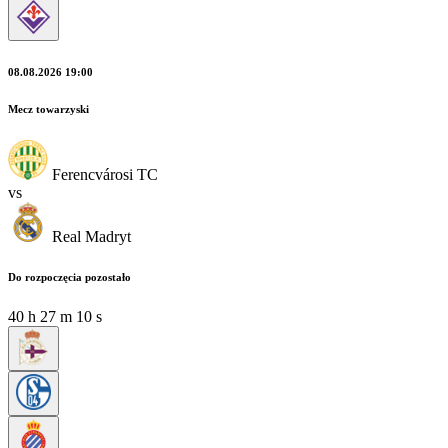
08.08.2026 19:00
Mecz towarzyski
Ferencvárosi TC
vs
Real Madryt
Do rozpoczęcia pozostało
40
h
27
m
09
s