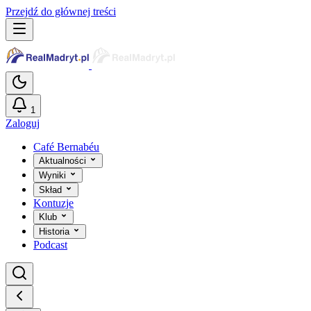
Przejdź do głównej treści
1
Zaloguj
Café Bernabéu
Aktualności
Wyniki
Skład
Kontuzje
Klub
Historia
Podcast