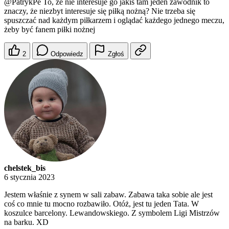
@PatrykPe
To, że nie interesuje go jakiś tam jeden zawodnik to
znaczy, że niezbyt interesuje się piłką nożną? Nie trzeba się
spuszczać nad każdym piłkarzem i oglądać każdego jednego meczu,
żeby być fanem piłki nożnej
2
Odpowiedz
Zgłoś
chelstek_bis
6 stycznia 2023
Jestem właśnie z synem w sali zabaw. Zabawa taka sobie ale jest
coś co mnie tu mocno rozbawiło. Otóż, jest tu jeden Tata. W
koszulce barcelony. Lewandowskiego. Z symbolem Ligi Mistrzów
na barku. XD