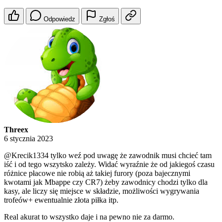
Odpowiedz
Zgłoś
Threex
6 stycznia 2023
@Krecik1334
tylko weź pod uwagę że zawodnik musi chcieć tam
iść i od tego wszytsko zależy. Widać wyraźnie że od jakiegoś czasu
różnice płacowe nie robią aż takiej furory (poza bajecznymi
kwotami jak Mbappe czy CR7) żeby zawodnicy chodzi tylko dla
kasy, ale liczy się miejsce w składzie, możliwości wygrywania
trofeów+ ewentualnie złota piłka itp.
Real akurat to wszystko daje i na pewno nie za darmo.