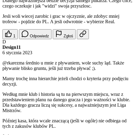
Dlatego najwazniejsza bedzie decyzja samego pilkarza. Czego chce,
czego oczekuje i jak "widzi" swoja przyszlosc.
Jesli woli wiecej zarobic i grac w ojczyznie, ale zdobyc mniej
trofeow - pojdzie do PL. A jesli odwrotnie - wybierze Real.
1
Odpowiedz
Zgłoś
D
Design11
6 stycznia 2023
@rkarezma
średnio u mnie z pływaniem, wole suchy ląd. Także
pływanie blisko gruntu, jeśli już trzeba pływać ;).
Mamy trochę inna hierarchie jeżeli chodzi o kryteria przy podjęciu
decyzji.
Według mnie klub i historia są tu na pierwszym miejscu, wraz z
przedstawieniem planu na danego gracza i jego ważności w klubie.
Dla każdego gracza liczą się sukcesy, a najważniejszym jest Liga
Mistrzów.
Później kasa, która wcale znaczącą (jeśli w ogóle) nie odbiega od
tych z zakusów klubów PL.