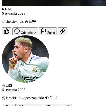
REAL
6 stycznia 2023
@chelstek_bis
🤣😂🤣
Odpowiedz
Zgłoś
skw95
6 stycznia 2023
@Jarecki1
o kogoś zapiekło :D 🤣🤣