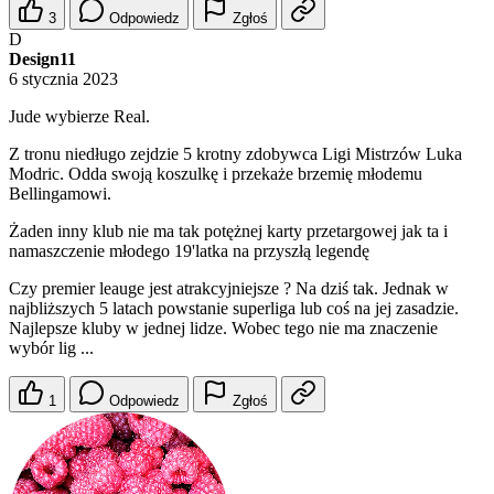
3
Odpowiedz
Zgłoś
D
Design11
6 stycznia 2023
Jude wybierze Real.
Z tronu niedługo zejdzie 5 krotny zdobywca Ligi Mistrzów Luka
Modric. Odda swoją koszulkę i przekaże brzemię młodemu
Bellingamowi.
Żaden inny klub nie ma tak potężnej karty przetargowej jak ta i
namaszczenie młodego 19'latka na przyszłą legendę
Czy premier leauge jest atrakcyjniejsze ? Na dziś tak. Jednak w
najbliższych 5 latach powstanie superliga lub coś na jej zasadzie.
Najlepsze kluby w jednej lidze. Wobec tego nie ma znaczenie
wybór lig ...
1
Odpowiedz
Zgłoś