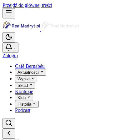
Przejdź do głównej treści
1
Zaloguj
Café Bernabéu
Aktualności
Wyniki
Skład
Kontuzje
Klub
Historia
Podcast