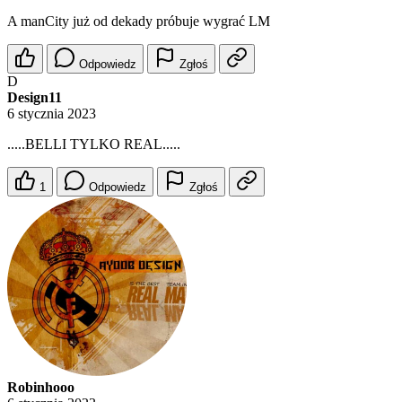
A manCity już od dekady próbuje wygrać LM
Odpowiedz
Zgłoś
D
Design11
6 stycznia 2023
.....BELLI TYLKO REAL.....
1
Odpowiedz
Zgłoś
Robinhooo