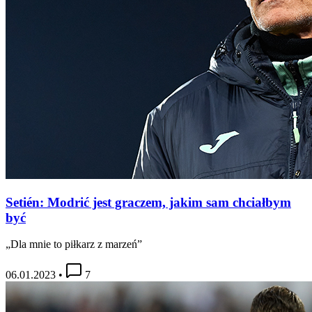
Setién: Modrić jest graczem, jakim sam chciałbym
być
„Dla mnie to piłkarz z marzeń”
06.01.2023
•
7