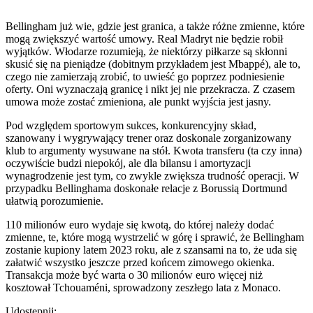
Bellingham już wie, gdzie jest granica, a także różne zmienne, które
mogą zwiększyć wartość umowy. Real Madryt nie będzie robił
wyjątków. Włodarze rozumieją, że niektórzy piłkarze są skłonni
skusić się na pieniądze (dobitnym przykładem jest Mbappé), ale to,
czego nie zamierzają zrobić, to uwieść go poprzez podniesienie
oferty. Oni wyznaczają granicę i nikt jej nie przekracza. Z czasem
umowa może zostać zmieniona, ale punkt wyjścia jest jasny.
Pod względem sportowym sukces, konkurencyjny skład,
szanowany i wygrywający trener oraz doskonale zorganizowany
klub to argumenty wysuwane na stół. Kwota transferu (ta czy inna)
oczywiście budzi niepokój, ale dla bilansu i amortyzacji
wynagrodzenie jest tym, co zwykle zwiększa trudność operacji. W
przypadku Bellinghama doskonałe relacje z Borussią Dortmund
ułatwią porozumienie.
110 milionów euro wydaje się kwotą, do której należy dodać
zmienne, te, które mogą wystrzelić w górę i sprawić, że Bellingham
zostanie kupiony latem 2023 roku, ale z szansami na to, że uda się
załatwić wszystko jeszcze przed końcem zimowego okienka.
Transakcja może być warta o 30 milionów euro więcej niż
kosztował Tchouaméni, sprowadzony zeszłego lata z Monaco.
Udostępnij: