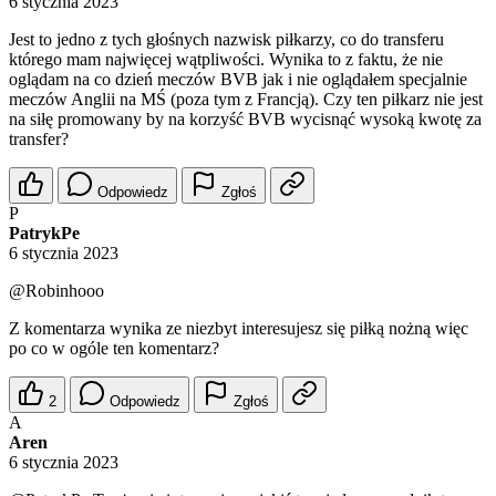
6 stycznia 2023
Jest to jedno z tych głośnych nazwisk piłkarzy, co do transferu
którego mam najwięcej wątpliwości. Wynika to z faktu, że nie
oglądam na co dzień meczów BVB jak i nie oglądałem specjalnie
meczów Anglii na MŚ (poza tym z Francją). Czy ten piłkarz nie jest
na siłę promowany by na korzyść BVB wycisnąć wysoką kwotę za
transfer?
Odpowiedz
Zgłoś
P
PatrykPe
6 stycznia 2023
@Robinhooo
Z komentarza wynika ze niezbyt interesujesz się piłką nożną więc
po co w ogóle ten komentarz?
2
Odpowiedz
Zgłoś
A
Aren
6 stycznia 2023