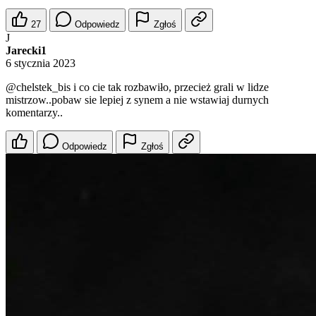
27
Odpowiedz
Zgłoś
J
Jarecki1
6 stycznia 2023
@chelstek_bis
i co cie tak rozbawiło, przecież grali w lidze
mistrzow..pobaw sie lepiej z synem a nie wstawiaj durnych
komentarzy..
Odpowiedz
Zgłoś