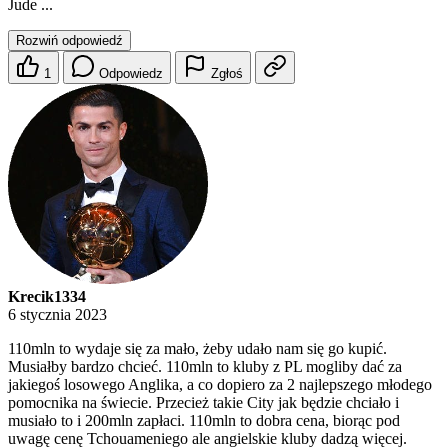
Jude ...
Rozwiń odpowiedź
1
Odpowiedz
Zgłoś
Krecik1334
6 stycznia 2023
110mln to wydaje się za mało, żeby udało nam się go kupić.
Musiałby bardzo chcieć. 110mln to kluby z PL mogliby dać za
jakiegoś losowego Anglika, a co dopiero za 2 najlepszego młodego
pomocnika na świecie. Przecież takie City jak będzie chciało i
musiało to i 200mln zapłaci. 110mln to dobra cena, biorąc pod
uwagę cenę Tchouameniego ale angielskie kluby dadzą więcej.