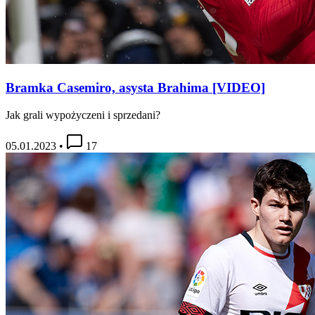
Bramka Casemiro, asysta Brahima [VIDEO]
Jak grali wypożyczeni i sprzedani?
05.01.2023
•
17