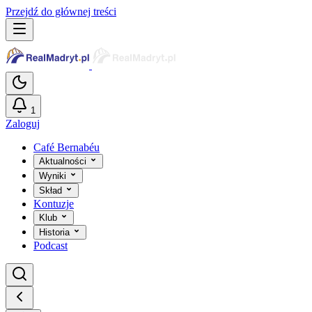
Przejdź do głównej treści
1
Zaloguj
Café Bernabéu
Aktualności
Wyniki
Skład
Kontuzje
Klub
Historia
Podcast