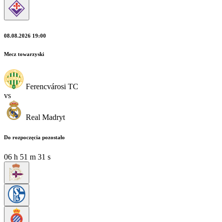
08.08.2026 19:00
Mecz towarzyski
Ferencvárosi TC
vs
Real Madryt
Do rozpoczęcia pozostało
06
h
51
m
29
s