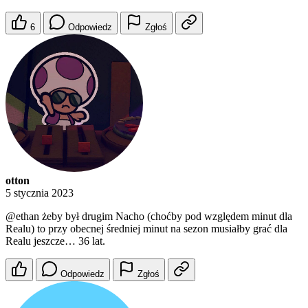
6
Odpowiedz
Zgłoś
otton
5 stycznia 2023
@ethan
żeby był drugim Nacho (choćby pod względem minut dla
Realu) to przy obecnej średniej minut na sezon musiałby grać dla
Realu jeszcze… 36 lat.
Odpowiedz
Zgłoś