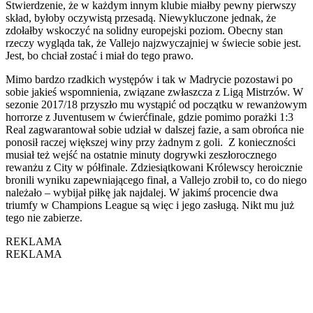
Stwierdzenie, że w każdym innym klubie miałby pewny pierwszy
skład, byłoby oczywistą przesadą. Niewykluczone jednak, że
zdołałby wskoczyć na solidny europejski poziom. Obecny stan
rzeczy wygląda tak, że Vallejo najzwyczajniej w świecie sobie jest.
Jest, bo chciał zostać i miał do tego prawo.
Mimo bardzo rzadkich występów i tak w Madrycie pozostawi po
sobie jakieś wspomnienia, związane zwłaszcza z Ligą Mistrzów. W
sezonie 2017/18 przyszło mu wystąpić od początku w rewanżowym
horrorze z Juventusem w ćwierćfinale, gdzie pomimo porażki 1:3
Real zagwarantował sobie udział w dalszej fazie, a sam obrońca nie
ponosił raczej większej winy przy żadnym z goli. Z konieczności
musiał też wejść na ostatnie minuty dogrywki zeszłorocznego
rewanżu z City w półfinale. Zdziesiątkowani Królewscy heroicznie
bronili wyniku zapewniającego finał, a Vallejo zrobił to, co do niego
należało – wybijał piłkę jak najdalej. W jakimś procencie dwa
triumfy w Champions League są więc i jego zasługą. Nikt mu już
tego nie zabierze.
REKLAMA
REKLAMA