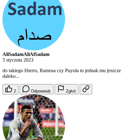
AliSadamAliAlSadam
5 stycznia 2023
do takiego Hierro, Ramosa czy Puyola to jednak mu jeszcze
daleko...
2
Odpowiedz
Zgłoś