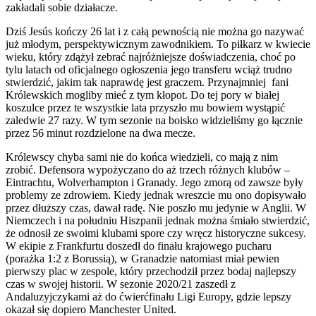
zakładali sobie działacze.
Dziś Jesús kończy 26 lat i z całą pewnością nie można go nazywać
już młodym, perspektywicznym zawodnikiem. To piłkarz w kwiecie
wieku, który zdążył zebrać najróżniejsze doświadczenia, choć po
tylu latach od oficjalnego ogłoszenia jego transferu wciąż trudno
stwierdzić, jakim tak naprawdę jest graczem. Przynajmniej fani
Królewskich mogliby mieć z tym kłopot. Do tej pory w białej
koszulce przez te wszystkie lata przyszło mu bowiem wystąpić
zaledwie 27 razy. W tym sezonie na boisko widzieliśmy go łącznie
przez 56 minut rozdzielone na dwa mecze.
Królewscy chyba sami nie do końca wiedzieli, co mają z nim
zrobić. Defensora wypożyczano do aż trzech różnych klubów –
Eintrachtu, Wolverhampton i Granady. Jego zmorą od zawsze były
problemy ze zdrowiem. Kiedy jednak wreszcie mu ono dopisywało
przez dłuższy czas, dawał radę. Nie poszło mu jedynie w Anglii. W
Niemczech i na południu Hiszpanii jednak można śmiało stwierdzić,
że odnosił ze swoimi klubami spore czy wręcz historyczne sukcesy.
W ekipie z Frankfurtu doszedł do finału krajowego pucharu
(porażka 1:2 z Borussią), w Granadzie natomiast miał pewien
pierwszy plac w zespole, który przechodził przez bodaj najlepszy
czas w swojej historii. W sezonie 2020/21 zaszedł z
Andaluzyjczykami aż do ćwierćfinału Ligi Europy, gdzie lepszy
okazał się dopiero Manchester United.