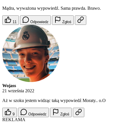
Mądra, wyważona wypowiedź. Sama prawda. Brawo.
11
Odpowiedz
Zgłoś
Wojass
21 września 2022
Aż w szoku jestem widząc taką wypowiedź Moraty.. o.O
9
Odpowiedz
Zgłoś
REKLAMA