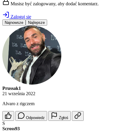
Musisz być zalogowany, aby dodać komentarz.
Zaloguj się
Najnowsze
Najlepsze
Prussak1
21 września 2022
Alvaro z rigczem
Odpowiedz
Zgłoś
S
Scross93