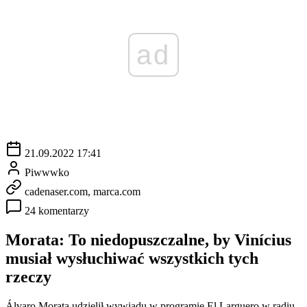
ad
21.09.2022 17:41
Piwwwko
cadenaser.com, marca.com
24 komentarzy
Morata: To niedopuszczalne, by Vinícius
musiał wysłuchiwać wszystkich tych
rzeczy
Álvaro Morata udzielił wywiadu w programie El Larguero w radiu