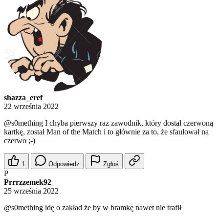
shazza_eref
22 września 2022
@s0mething
I chyba pierwszy raz zawodnik, który dostał czerwoną
kartkę, został Man of the Match i to głównie za to, że sfaulował na
czerwo ;-)
1
Odpowiedz
Zgłoś
P
Prrrzzemek92
25 września 2022
@s0mething
idę o zakład że by w bramkę nawet nie trafił