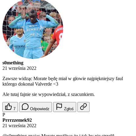
s0mething
21 września 2022
Zawsze widząc Morate będę miał w głowie najpiękniejszy faul
którego dokonał Valverde <3
Ale tutaj fajnie sie wypowiedział, z szacunkiem.
7
Odpowiedz
Zgłoś
P
Prrrzzemek92
21 września 2022
@s0mething
znając Morate możliwe że i tak by nie strzelił