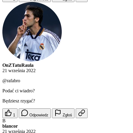
OnZTatuRaula
21 września 2022
@rafabro
Podać ci wiadro?
Będziesz rzygać?
1
Odpowiedz
Zgłoś
B
blancor
21 września 2022