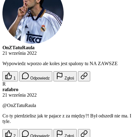
OnZTatuRaula
21 września 2022
Wypowiedz wporzo ale koles jest spalony tu NA ZAWSZE
1
Odpowiedz
Zgłoś
R
rafabro
21 września 2022
@OnZTatuRaula
Co ty pierdzielisz jak te pajace z za między?! Był odszedł nie ma. I
tyle.
2
Odpowiedz
Zgłoś