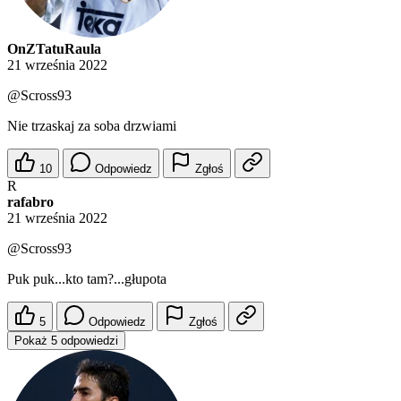
OnZTatuRaula
21 września 2022
@Scross93
Nie trzaskaj za soba drzwiami
10
Odpowiedz
Zgłoś
R
rafabro
21 września 2022
@Scross93
Puk puk...kto tam?...głupota
5
Odpowiedz
Zgłoś
Pokaż 5 odpowiedzi