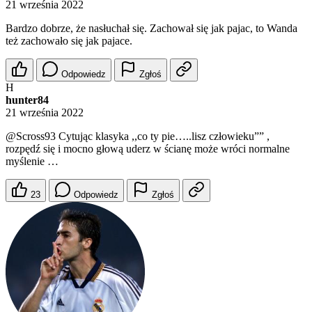
21 września 2022
Bardzo dobrze, że nasłuchał się. Zachował się jak pajac, to Wanda
też zachowało się jak pajace.
Odpowiedz
Zgłoś
H
hunter84
21 września 2022
@Scross93
Cytując klasyka ,,co ty pie…..lisz człowieku”” ,
rozpędź się i mocno głową uderz w ścianę może wróci normalne
myślenie …
23
Odpowiedz
Zgłoś