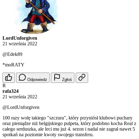
LordUnforgiven
21 września 2022
@Edek89
*moRATY
Odpowiedz
Zgłoś
R
rafa324
21 września 2022
@LordUnforgiven
100 razy wolę takiego "szczura", który przyniósł klubowi puchary
oraz pieniądze niż belgijskiego pulpeta, który podobno kocha Real z
całego serduszka, ale leci mu już 4. sezon i nadal nie zagrał nawet 5
spotkań na poziomie kwoty swojego transferu.