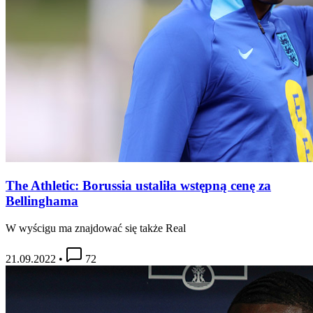
The Athletic: Borussia ustaliła wstępną cenę za
Bellinghama
W wyścigu ma znajdować się także Real
21.09.2022
•
72