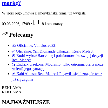
markę?
W teorii jego umowa z amerykańską firmą już wygasła
09.08.2026, 17:09
•
18 komentarzy
Polecamy
✍️ Oficjalnie: Vinícius 2032!
✅ Oficjalnie: Yan Diomandé piłkarzem Realu Madryt!
🚨 Rodri wybrał Barcelonę i poinformował o swojej decyzji
Real Madryt
💪 Endrick przekonał Mourinho, tylko ogromna oferta może
zmienić jego sytuację
🩹 Xabi Alonso: Real Madryt? Pojawiła się blizna, ale teraz
już się zagoiła
REKLAMA
REKLAMA
NAJWAŻNIEJSZE