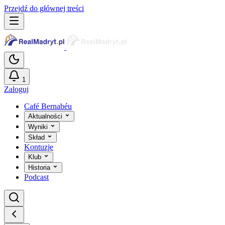
Przejdź do głównej treści
1
Zaloguj
Café Bernabéu
Aktualności
Wyniki
Skład
Kontuzje
Klub
Historia
Podcast