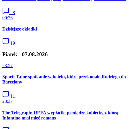
28
00:26
Dzisiejsze okładki
19
Piątek - 07.08.2026
23:57
Sport: Tajne spotkanie w hotelu, które przekonało Rodriego do
Barcelony
11
23:37
The Telegraph: UEFA wypłaciła pieniądze kobiecie, z którą
Infantino miał mieć romans