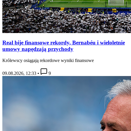
Real bije finansowe rekordy, Bernabéu i wieloletnie
umowy napędzają przychody
Królewscy osiągają rekordowe wyniki finansowe
09.08.2026, 12:33
•
9