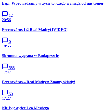
Espí: Wprowadzamy w życie to, czego wymaga od nas trener
12
20:56
Ferencváros 1:2 Real Madryt [VIDEO]
0
18:55
Skromna wygrana w Budapeszcie
588
17:47
Ferencváros – Real Madryt: Znamy składy!
50
17:27
Nie żyje ojciec Leo Messiego