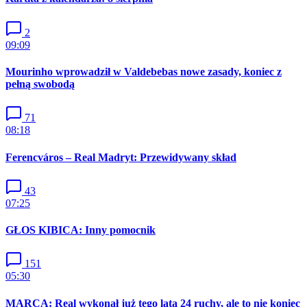
2
09:09
Mourinho wprowadził w Valdebebas nowe zasady, koniec z
pełną swobodą
71
08:18
Ferencváros – Real Madryt: Przewidywany skład
43
07:25
GŁOS KIBICA: Inny pomocnik
151
05:30
MARCA: Real wykonał już tego lata 24 ruchy, ale to nie koniec