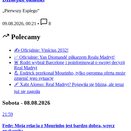
„Pierwszy Espíego”
09.08.2026, 00:21
•
8
Polecamy
✍️ Oficjalnie: Vinícius 2032!
✅ Oficjalnie: Yan Diomandé piłkarzem Realu Madryt!
🚨 Rodri wybrał Barcelonę i poinformował o swojej decyzji
Real Madryt
💪 Endrick przekonał Mourinho, tylko ogromna oferta może
zmienić jego sytuację
🩹 Xabi Alonso: Real Madryt? Pojawiła się blizna, ale teraz
już się zagoiła
Sobota - 08.08.2026
21:59
Fede: Moja relacja z Mourinho jest bardzo dobra, wręcz
znakomita