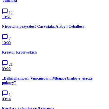
Viníciusa
12
10:51
Niepewna przyszłość Carvajala, Alaby i Ceballosa
7
10:00
Kreator Królewskich
21
09:22
„Bellinghamowi, Viníciusowi i Mbappé brakuje jeszcze
pokory”
1
09:14
Kartka z kalendarza: 8 sierpnia