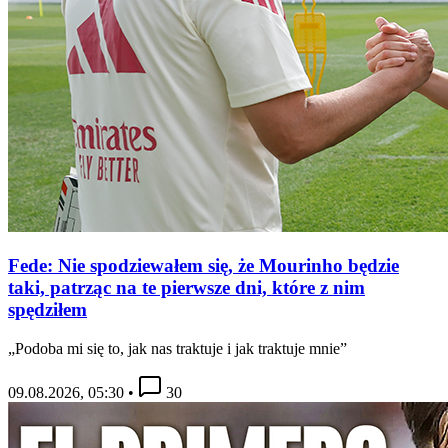
Fede: Nie spodziewałem się, że Mourinho będzie
taki, patrząc na te pierwsze dni, które z nim
spędziłem
„Podoba mi się to, jak nas traktuje i jak traktuje mnie”
09.08.2026, 05:30
•
30