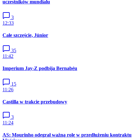
uczestników mundialu
3
12:33
Całe szczęście, Júnior
35
11:42
Imperium Jay-Z podbija Bernabéu
15
11:26
Castilla w trakcie przebudowy
3
11:24
AS: Mourinho odegrał ważną rolę w przedłużeniu kontraktu