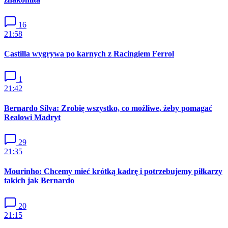
16
21:58
Castilla wygrywa po karnych z Racingiem Ferrol
1
21:42
Bernardo Silva: Zrobię wszystko, co możliwe, żeby pomagać
Realowi Madryt
29
21:35
Mourinho: Chcemy mieć krótką kadrę i potrzebujemy piłkarzy
takich jak Bernardo
20
21:15