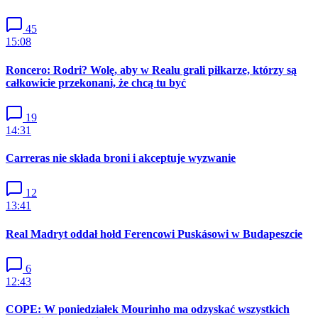
45
15:08
Roncero: Rodri? Wolę, aby w Realu grali piłkarze, którzy są
całkowicie przekonani, że chcą tu być
19
14:31
Carreras nie składa broni i akceptuje wyzwanie
12
13:41
Real Madryt oddał hołd Ferencowi Puskásowi w Budapeszcie
6
12:43
COPE: W poniedziałek Mourinho ma odzyskać wszystkich