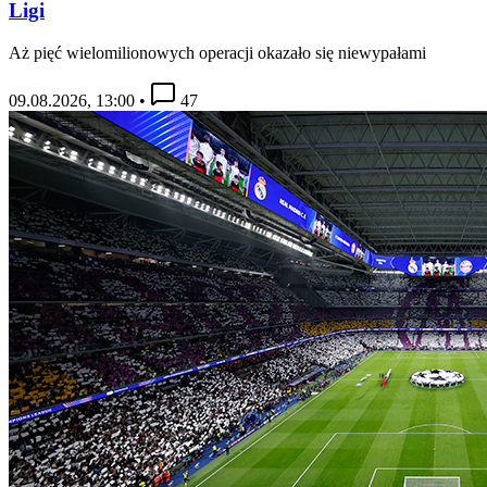
Ligi
Aż pięć wielomilionowych operacji okazało się niewypałami
09.08.2026, 13:00
•
47